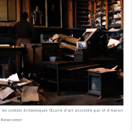
r les soldats britanniques
Œuvre d'art assistée par IA d'Aaron
Newcomer